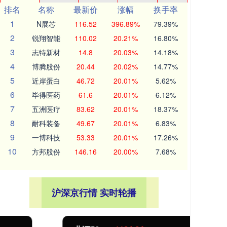
排名
名称
最新价
涨幅
换手率
1
N展芯
116.52
396.89%
79.39%
2
锐翔智能
110.02
20.21%
16.80%
3
志特新材
14.8
20.03%
14.18%
4
博腾股份
20.44
20.02%
14.77%
5
近岸蛋白
46.72
20.01%
5.62%
6
毕得医药
61.6
20.01%
6.12%
7
五洲医疗
83.62
20.01%
18.37%
8
耐科装备
49.67
20.01%
6.83%
9
一博科技
53.33
20.01%
17.26%
10
方邦股份
146.16
20.00%
7.68%
沪深京行情 实时轮播