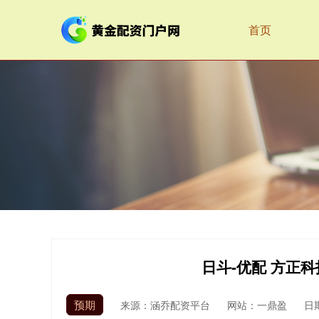
首页
日斗-优配 方正
预期
来源：涵乔配资平台
网站：一鼎盈
日期