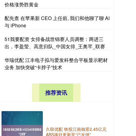
价格涨势胜黄金
配先查 在苹果新 CEO 上任前, 我们和他聊了聊 AI
与 iPhone
51我要配资 女排备战世锦赛人员调整：两进三
出，李盈莹、高意归队_中国女排_王奥芊_联赛
华瑞优配 江丰电子拟与爱发科整合平板显示靶材
业务 加快突破“卡脖子”技术
推荐资讯
久联优配 铁投江南御景2.45亿元
ABS项目更新至“已反馈”