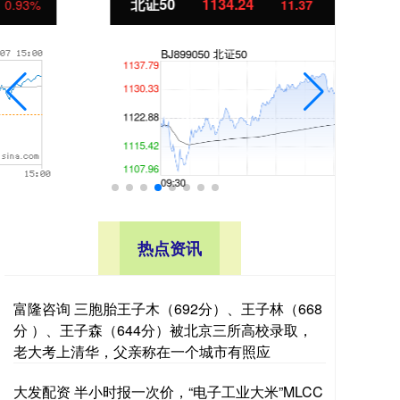
北证50
1134.24
创
11.37
1.01%
热点资讯
富隆咨询 三胞胎王子木（692分）、王子林（668
分 ）、王子森（644分）被北京三所高校录取，
老大考上清华，父亲称在一个城市有照应
大发配资 半小时报一次价，“电子工业大米”MLCC