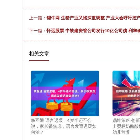
上一篇：
锦牛网 生猪产业又陷深度调整 产业大会呼吁控
下一篇：
怀远股票 中铁建资管公司发行10亿公司债 利率确定
相关文章
掌互通 语言迟缓，4岁半还不会
鼎坤策略 创
说，家长很焦虑，语言发育迟缓如
士婴标奶酪酸
何治？
幼儿营养