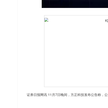
深证成指
14311.01
.68
1.02%
200.89
1
证券日报网讯 11月7日晚间，方正科技发布公告称，公