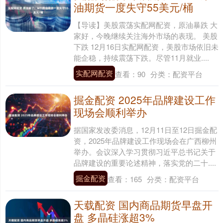
油期货一度失守55美元/桶
【导读】美股震荡实配网配资，原油暴跌 大
家好，今晚继续关注海外市场的表现。 美股
下跌 12月16日实配网配资，美股市场依旧未
能企稳，持续震荡下跌。尽管11月就业....
实配网配资
查看：
90
分类：
配资平台
掘金配资 2025年品牌建设工作
现场会顺利举办
据国家发改委消息，12月11日至12日掘金配
资，2025年品牌建设工作现场会在广西柳州
举办。会议深入学习贯彻习近平总书记关于
品牌建设的重要论述精神，落实党的二十....
掘金配资
查看：
165
分类：
配资平台
天载配资 国内商品期货早盘开
盘 多晶硅涨超3%