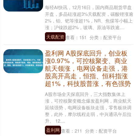
每经AI快讯，12月16日，国内商品期货早盘
开盘，多晶硅涨超3%天载配资，碳酸锂涨逾
2%，铂、钯等涨超1%，NR、焦煤等小幅上
涨；沪镍跌超2%，玻璃、原油等跌逾....
天载配资
查看：
151
分类：
配资平台
盈利网 A股探底回升，创业板
涨0.97%，可控核聚变、商业
航天领涨，电网设备走强，港
股高开高走，恒指、恒科指涨
超1%，科技股普涨，有色强势
A股市场全天探底回升，三大指数集体上
涨，可控核聚变概念爆发盈利网，商业航天
延续强势，电网设备板块走强，零售板块调
整，此外，摩尔线程走弱，中兴通讯午后拉
升。 12....
盈利网
查看：
211
分类：
配资平台