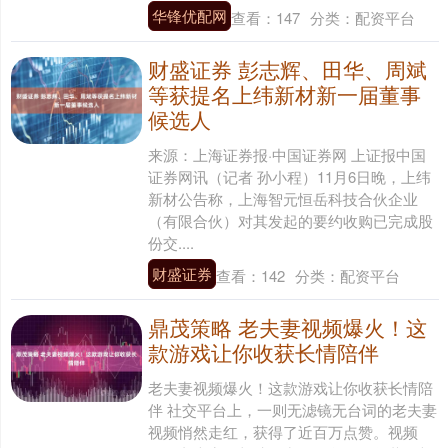
华锋优配网
查看：
147
分类：
配资平台
财盛证券 彭志辉、田华、周斌
等获提名上纬新材新一届董事
候选人
来源：上海证券报·中国证券网 上证报中国
证券网讯（记者 孙小程）11月6日晚，上纬
新材公告称，上海智元恒岳科技合伙企业
（有限合伙）对其发起的要约收购已完成股
份交....
财盛证券
查看：
142
分类：
配资平台
鼎茂策略 老夫妻视频爆火！这
款游戏让你收获长情陪伴
老夫妻视频爆火！这款游戏让你收获长情陪
伴 社交平台上，一则无滤镜无台词的老夫妻
视频悄然走红，获得了近百万点赞。视频