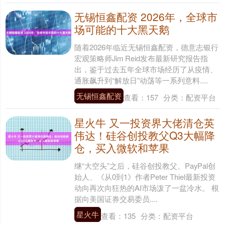
无锡恒鑫配资 2026年，全球市
场可能的十大黑天鹅
随着2026年临近无锡恒鑫配资，德意志银行
宏观策略师Jim Reid发布最新研究报告指
出，鉴于过去五年全球市场经历了从疫情、
通胀飙升到“解放日”动荡等一系列意料....
无锡恒鑫配资
查看：
157
分类：
配资平台
星火牛 又一投资界大佬清仓英
伟达！硅谷创投教父Q3大幅降
仓，买入微软和苹果
继“大空头”之后，硅谷创投教父、PayPal创
始人、《从0到1》作者Peter Thiel最新投资
动向再次向狂热的AI市场泼了一盆冷水。 根
据向美国证券交易委员....
星火牛
查看：
135
分类：
配资平台