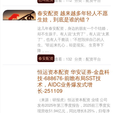
查看：
112
分类：
配资平台
春安配资 越来越多年轻人不愿
生娃，到底是谁的错？
这几年春安配资，身边的朋友一个个结婚，
却不生孩子。有人说“太穷了”，有人说“太累
了”，也有人干脆说：“不想毁掉自己的人
生。”听起来扎心，却是现实。 生育率下
降，....
春安配资
查看：
132
分类：
配资平台
恒运资本配资 华安证券-金盘科
技-688676-前瞻布局SST技
术，AIDC业务爆发式增
长-251109
（来源：研报虎）恒运资本配资 业绩 公司
发布2025年第三季度报告，2025前三季度实
现营收51.94亿元，同比增长8.25%，归母净