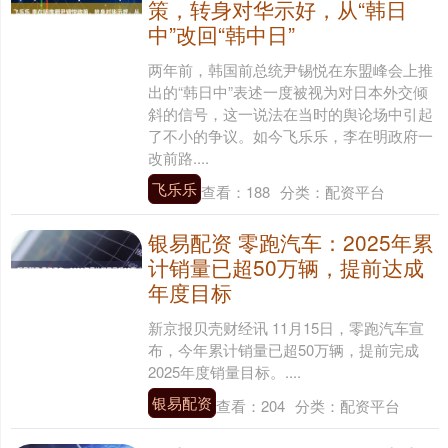
策，转身对华示好，从“韩日
中”改回“韩中日”
两年前，韩国前总统尹锡悦在东盟峰会上推
出的“韩日中”表述一度被视为对日本外交倾
斜的信号，这一说法在当时的舆论场中引起
了不小的争议。如今飞乐乐，李在明政府一
改前路....
飞乐乐
查看：
188
分类：
配资平台
银易配资 零跑汽车：2025年累
计销量已超50万辆，提前达成
年度目标
新京报贝壳财经讯 11月15日，零跑汽车宣
布，今年累计销量已超50万辆，提前完成
2025年度销量目标。....
银易配资
查看：
204
分类：
配资平台