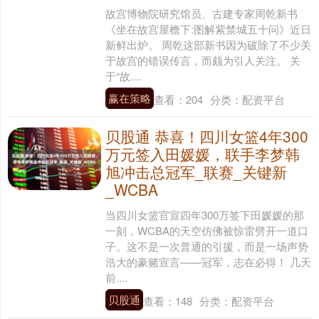
故宫博物院研究馆员、古建专家周乾新书
《坐在故宫屋檐下:图解紫禁城五十问》近日
新鲜出炉。 周乾这部新书因为破除了不少关
于故宫的错误传言，而颇为引人关注。 关
于“故....
赢在策略
查看：
204
分类：
配资平台
贝股通 恭喜！四川女篮4年300
万元签入田媛媛，联手李梦韩
旭冲击总冠军_联赛_关键新
_WCBA
当四川女篮官宣四年300万签下田媛媛的那
一刻，WCBA的天空仿佛被惊雷劈开一道口
子。这不是一次普通的引援，而是一场声势
浩大的豪赌宣言——冠军，志在必得！ 几天
前....
贝股通
查看：
148
分类：
配资平台