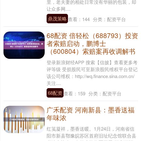
里，老夫妻的相处日常没有华丽的包装，却
让众多网....
鼎茂策略
查看：
144
分类：
配资平台
68配资 倍轻松（688793）投资
者索赔启动，鹏博士
（600804）索赔案再收调解书
登录新浪财经APP 搜索【信披】查看更多考
评等级 受损股民可至新浪股民维权平台登记
该公司维权：http://wq.finance.sina.com.cn/
关注....
68配资
查看：
159
分类：
配资平台
广禾配资 河南新县：墨香送福
年味浓
红笺凝祥，墨香送暖。1月24日，河南省信
阳市新县鄂豫皖苏区首府旧址纪念馆联合县