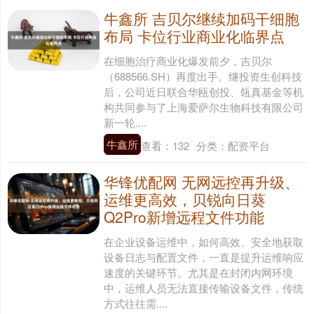
牛鑫所 吉贝尔继续加码干细胞
布局 卡位行业商业化临界点
在细胞治疗商业化爆发前夕，吉贝尔
（688566.SH）再度出手。继投资生创科技
后，公司近日联合华瓯创投、瓴真基金等机
构共同参与了上海爱萨尔生物科技有限公司
新一轮....
牛鑫所
查看：
132
分类：
配资平台
华锋优配网 无网远控再升级、
运维更高效，贝锐向日葵
Q2Pro新增远程文件功能
在企业设备运维中，如何高效、安全地获取
设备日志与配置文件，一直是提升运维响应
速度的关键环节。尤其是在封闭内网环境
中，运维人员无法直接传输设备文件，传统
方式往往需....