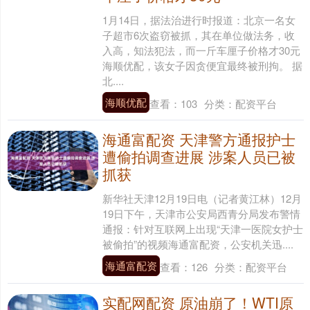
1月14日，据法治进行时报道：北京一名女
子超市6次盗窃被抓，其在单位做法务，收
入高，知法犯法，而一斤车厘子价格才30元
海顺优配，该女子因贪便宜最终被刑拘。 据
北....
海顺优配
查看：
103
分类：
配资平台
海通富配资 天津警方通报护士
遭偷拍调查进展 涉案人员已被
抓获
新华社天津12月19日电（记者黄江林）12月
19日下午，天津市公安局西青分局发布警情
通报：针对互联网上出现“天津一医院女护士
被偷拍”的视频海通富配资，公安机关迅....
海通富配资
查看：
126
分类：
配资平台
实配网配资 原油崩了！WTI原