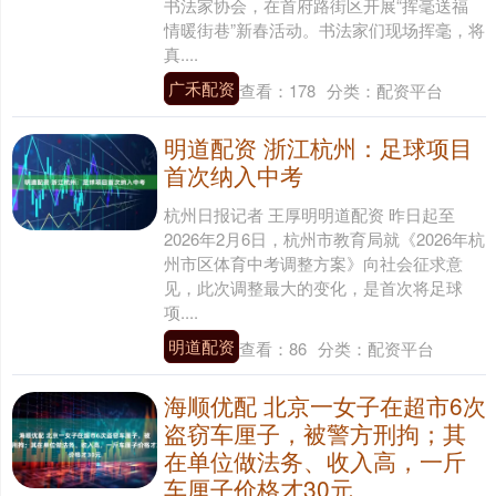
书法家协会，在首府路街区开展“挥毫送福
情暖街巷”新春活动。书法家们现场挥毫，将
真....
广禾配资
查看：
178
分类：
配资平台
明道配资 浙江杭州：足球项目
首次纳入中考
杭州日报记者 王厚明明道配资 昨日起至
2026年2月6日，杭州市教育局就《2026年杭
州市区体育中考调整方案》向社会征求意
见，此次调整最大的变化，是首次将足球
项....
明道配资
查看：
86
分类：
配资平台
海顺优配 北京一女子在超市6次
盗窃车厘子，被警方刑拘；其
在单位做法务、收入高，一斤
车厘子价格才30元