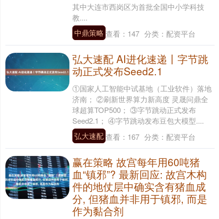
其中大连市西岗区为首批全国中小学科技
教....
中鼎策略
查看：
147
分类：
配资平台
弘大速配 AI进化速递丨字节跳
动正式发布Seed2.1
①国家人工智能中试基地（工业软件）落地
济南； ②刷新世界算力新高度 灵晟问鼎全
球超算TOP500； ③字节跳动正式发布
Seed2.1； ④字节跳动发布豆包大模型....
弘大速配
查看：
167
分类：
配资平台
赢在策略 故宫每年用60吨猪
血“镇邪”? 最新回应: 故宫木构
件的地仗层中确实含有猪血成
分, 但猪血并非用于镇邪, 而是
作为黏合剂