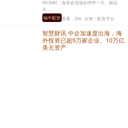
IRON时，发布会现场欢呼声一片。新品
从....
锅牛配资
查看：
206
分类：
配资平台
智慧财讯 中企加速度出海，海
外投资已超5万家企业、10万亿
美元资产
目前中国已经在海外投资形成了超过5万家
企业、10万亿美元资产智慧财讯，在外员工
超过100万人。 11月6日，在虹桥国际开放
枢纽建设分论坛暨2025虹桥HUB大会....
智慧财讯
查看：
110
分类：
配资平台