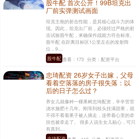
股牛配 首次公开！99B坦克出
厂前实弹测试画面
坦克主炮的射击性能，是其核心战斗力的体
现。因此，坦克出厂前，必须经过严格的射
击试验股牛配，来确保作战能力符合标准。
股牛配 在距离目标区1公里左右的发射阵
位，9....
股牛配
查看：
173
分类：
配资平台
忠琦配资 26岁女子出嫁，父母
看着空落落的房子很失落：以
后的日子怎么过？
养女儿就像种一棵果树忠琦配资，辛辛苦苦
浇水施肥十几年。刚等到枝头挂满甜果，就
不得不看着果子被人摘走，连带着心里的牵
挂也被牵走了。 很多人说生女儿贴心，可只
有真到....
忠琦配资