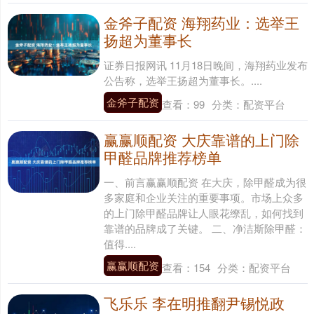
金斧子配资 海翔药业：选举王
扬超为董事长
证券日报网讯 11月18日晚间，海翔药业发布
公告称，选举王扬超为董事长。....
金斧子配资
查看：
99
分类：
配资平台
赢赢顺配资 大庆靠谱的上门除
甲醛品牌推荐榜单
一、前言赢赢顺配资 在大庆，除甲醛成为很
多家庭和企业关注的重要事项。市场上众多
的上门除甲醛品牌让人眼花缭乱，如何找到
靠谱的品牌成了关键。 二、净洁斯除甲醛：
值得....
赢赢顺配资
查看：
154
分类：
配资平台
飞乐乐 李在明推翻尹锡悦政