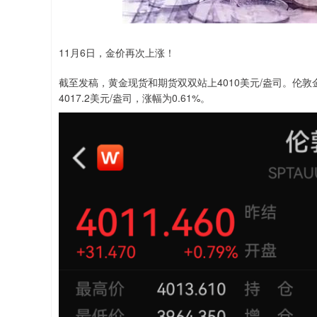
深证成指
14110.12
.92
0.57%
-34.08
-0
11月6日，金价再次上涨！
截至发稿，黄金现货和期货双双站上4010美元/盎司。伦敦金现
4017.2美元/盎司，涨幅为0.61%。