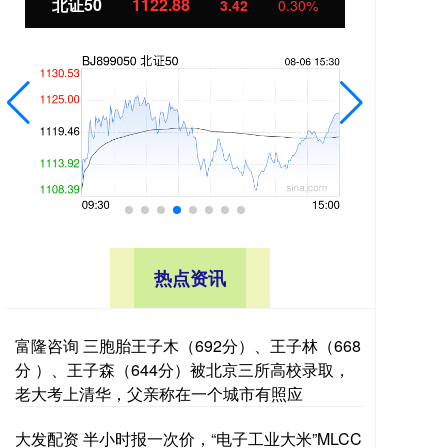
北证50
1122.88
创业
3.42
0.30%
热点资讯
富隆咨询 三胞胎王子木（692分）、王子林（668
分 ）、王子森（644分）被北京三所高校录取，
老大考上清华，父亲称在一个城市有照应
大发配资 半小时报一次价，“电子工业大米”MLCC