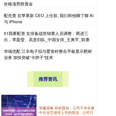
价格涨势胜黄金
配先查 在苹果新 CEO 上任前, 我们和他聊了聊 AI
与 iPhone
51我要配资 女排备战世锦赛人员调整：两进三
出，李盈莹、高意归队_中国女排_王奥芊_联赛
华瑞优配 江丰电子拟与爱发科整合平板显示靶材
业务 加快突破“卡脖子”技术
推荐资讯
智赢策略 跃岭股份：公司不存在被
中石光芯借壳上市的情况，公司只