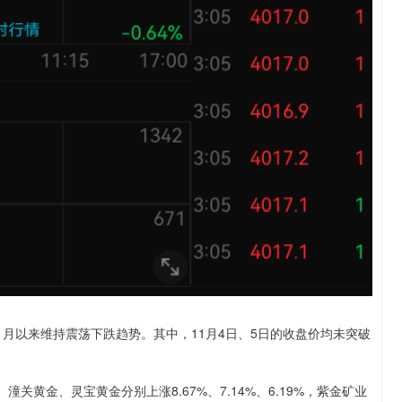
1月以来维持震荡下跌趋势。其中，11月4日、5日的收盘价均未突破
关黄金、灵宝黄金分别上涨8.67%、7.14%、6.19%，紫金矿业