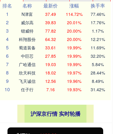
排名
名称
最新价
涨幅
换手率
1
N津富
37.49
114.72%
77.46%
2
威尔高
39.83
20.01%
17.76%
3
锴威特
77.82
20.00%
1.17%
4
科翔股份
64.32
20.00%
12.21%
5
蜀道装备
33.61
19.99%
11.69%
6
中巨芯
27.85
19.99%
32.20%
7
广哈通信
19.03
19.99%
5.84%
8
欣天科技
18.02
19.97%
28.44%
9
飞天诚信
12.56
19.96%
8.49%
10
任子行
7.16
19.93%
31.42%
沪深京行情 实时轮播