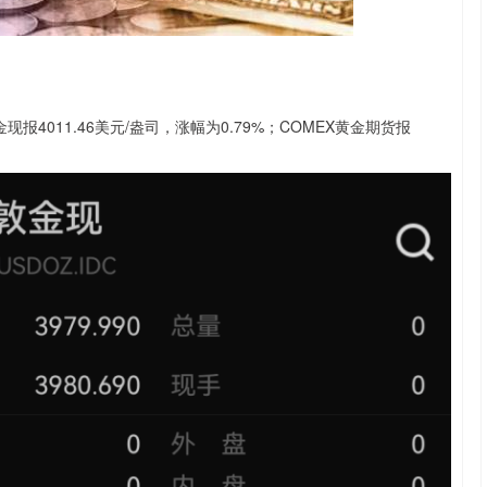
沪深300
4651.31
.24%
-6.85
-0.15%
报4011.46美元/盎司，涨幅为0.79%；COMEX黄金期货报