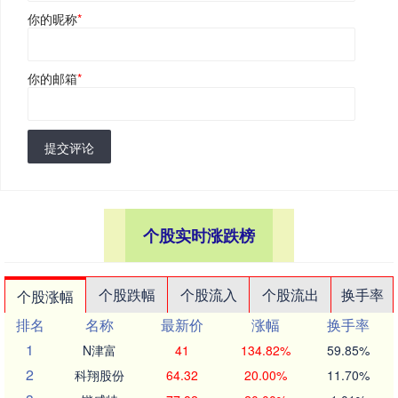
你的昵称
*
你的邮箱
*
提交评论
个股实时涨跌榜
个股跌幅
个股流入
个股流出
换手率
个股涨幅
排名
名称
最新价
涨幅
换手率
1
N津富
41
134.82%
59.85%
2
科翔股份
64.32
20.00%
11.70%