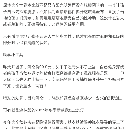
原本这个世界本来就不是只有阳光明媚而没有腌臜阴暗的，与其让孩
子自己去探索腌臜，不如我们直接帮他们揭开这层遮羞布，直接了当
地给孩子们演示，如何坦坦荡荡地接受自己的性冲动，这没什么丢人
或者羞耻的，正确看待它，比遮掩闪躲更有用。
只有后早早地让孩子认识人性的多面性，他才能在面对丑陋和低级的
部分时，保有清醒的认知。
助学小工具
昨天开团了，清仓价99.9元，买不了吃亏买不了上当，自己健身穿或
者给孩子当秋冬运动的贴身打底穿都很合适！虽说现在是双十一，但
大家可以去天猫上搜一下，安德玛的速干长袖打底各种平台补贴用券
下来，也要至少一两百！
特别的划算，目前清仓中，码数和颜色会越来越少，要买的别犹豫。
再有就是森林棠的2025年冬季新款我也上架了！
今年这个秋冬实在是降温降得厉害，秋衣秋裤跟冲锋衣妥妥的穿上了
身，北方的大多数地区也已经是一键入冬的状态了，森林棠作为咱们