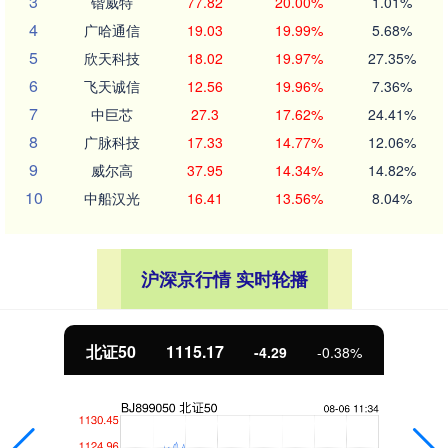
3
锴威特
77.82
20.00%
1.01%
4
广哈通信
19.03
19.99%
5.68%
5
欣天科技
18.02
19.97%
27.35%
6
飞天诚信
12.56
19.96%
7.36%
7
中巨芯
27.3
17.62%
24.41%
8
广脉科技
17.33
14.77%
12.06%
9
威尔高
37.95
14.34%
14.82%
10
中船汉光
16.41
13.56%
8.04%
沪深京行情 实时轮播
北证50
1115.17
-4.29
-0.38%