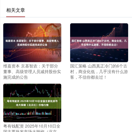
相关文章
维嘉资本 京基智农：关于部分
国汇策略 山西真正冷门的6个古
董事、高级管理人员减持股份实
村，商业化低，几乎没有什么游
施完成的公告
客，不信你都去过！
粤有钱配资 2025年10月10日全
国主要批发市场大辣椒（北京