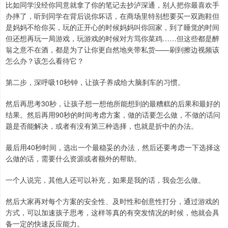
比如同学没经你同意就拿了你的笔记去抄泸深通，别人把你最喜欢手
办摔了，听到同学在背后说你坏话，在商场里特别想要买一双跑鞋但
是妈妈不给你买，玩的正开心的时候妈妈叫你回家，到了睡觉的时间
但还想再玩一局游戏，玩游戏的时候对方骂你菜鸡……但这些都是醉
翁之意不在酒，都是为了让你更自然地夹带私货——刷到擦边视频该
怎么办？该怎么看待它？
第二步，深呼吸10秒钟，让孩子养成给大脑刹车的习惯。
然后再思考30秒，让孩子想一想他所能想到的最糟糕的后果和最好的
结果。然后再用90秒的时间考虑方案，做的话要怎么做，不做的话问
题是否能解决，或者有没有第三种选择，也就是折中的办法。
最后用40秒时间，选出一个最稳妥的办法，然后还要考虑一下选择这
么做的话，需要什么资源或者额外的帮助。
一个人说完，其他人还可以补充，如果是我的话，我会怎么做。
然后大家再对每个方案的安全性、及时性和创意性打分，通过游戏的
方式，可以加速孩子思考，这样等真的有突发情况的时候，他就会具
备一定的快速反应能力。