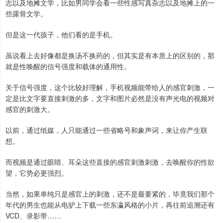
志以及地摊文学，比如男同学会看一些性感写真杂志以及地摊上的一
些露骨文学。
但是这一代孩子，他们看的是手机。
虽说看上去好像都是换汤不换药的，但其实是有本质上的区别的，那
就是性唤醒的信号强度和载体的通用性。
关于信号强度，这个比较好理解，手机视频能带给人的感官刺激，一
定是比文字要直接刺激的多，文字和图片必然是没有声光电的视频对
感官的刺激大。
以前，通过纸媒，人只能通过一些省略号和象声词，来让你产生联
想。
而视频是通过眼睛、耳朵这些直接的感官刺激刺激，去唤醒你的性欲
望，它势必更强烈。
当然，如果单纯只是感官上的刺激，还不是最要紧的，毕竟我们那个
年代的男生也能从电驴上下载一些东瀛风格的小片，再往前追溯还有
VCD、录影带……