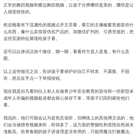
正常的舞蹈视频和擦边舞蹈视频，让孩子分辨哪些是美的，哪些是让
人感觉怪怪的。
然后顺着有下流属性的视频点开主页看，看它的主播橱窗里都卖些什
么东西，像什么卖假冒伪劣产品的、加微信扩列的、引诱充值的，把
这些页面特征展现给孩子看。
还可以以身试法加个微信，聊一聊，看看对方是人是鬼，有什么意
图。
以上这些做完之后，告诉孩子要保护好自己不转发、不露脸、不脱
衣，然后反手点一下举报按钮。
现在我是但凡看到往上有人在做青少年安全教育的宣传和一些新型未
成年人诈骗的视频叙述都会留心保存下来，等孩子们回到家给他们
看。
我说的，他们可能会认为是危言耸听，但网络上的其他博主说的，他
们会当做猎奇视频来听，听得多了，这方面的警惕性和觉悟自然就水
涨船高。给青春期的孩子讲道理是没有用的，只能用魔法打败魔法。