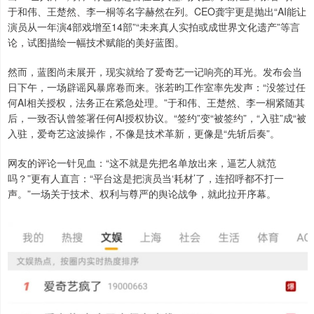
于和伟、王楚然、李一桐等名字赫然在列。CEO龚宇更是抛出“AI能让
演员从一年演4部戏增至14部”“未来真人实拍或成世界文化遗产”等言
论，试图描绘一幅技术赋能的美好蓝图。
然而，蓝图尚未展开，现实就给了爱奇艺一记响亮的耳光。发布会当
日下午，一场辟谣风暴席卷而来。张若昀工作室率先发声：“没签过任
何AI相关授权，法务正在紧急处理。”于和伟、王楚然、李一桐紧随其
后，一致否认曾签署任何AI授权协议。“签约”变“被签约”，“入驻”成“被
入驻，爱奇艺这波操作，不像是技术革新，更像是“先斩后奏”。
网友的评论一针见血：“这不就是先把名单放出来，逼艺人就范
吗？”更有人直言：“平台这是把演员当‘耗材’了，连招呼都不打一
声。”一场关于技术、权利与尊严的舆论战争，就此拉开序幕。