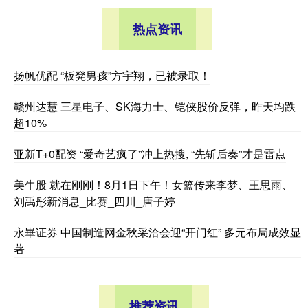
热点资讯
扬帆优配 “板凳男孩”方宇翔，已被录取！
赣州达慧 三星电子、SK海力士、铠侠股价反弹，昨天均跌
超10%
亚新T+0配资 “爱奇艺疯了”冲上热搜, “先斩后奏”才是雷点
美牛股 就在刚刚！8月1日下午！女篮传来李梦、王思雨、
刘禹彤新消息_比赛_四川_唐子婷
永崋证券 中国制造网金秋采洽会迎“开门红” 多元布局成效显
著
推荐资讯