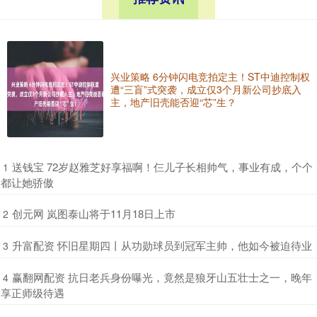
兴业策略 6分钟闪电竞拍定主！ST中迪控制权
遭“三盲”式突袭，成立仅3个月新公司抄底入
主，地产旧壳能否迎“芯”生？
​送钱宝 72岁赵雅芝好享福啊！仨儿子长相帅气，事业有成，个个
1
都让她骄傲
​创元网 岚图泰山将于11月18日上市
2
​升富配资 怀旧星期四丨从功勋球员到冠军主帅，他如今被迫待业
3
​赢翻网配资 抗日老兵身份曝光，竟然是狼牙山五壮士之一，晚年
4
享正师级待遇