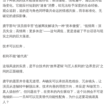
当下AI表演的技术瓶颈客观存在：表情僵硬、情绪扁平、难以应对临
场变化。它能应付短剧的“速食”消费，却无法给予深度的生命经验。
观众追剧，追的是与角色同呼吸共命运的情感共振，而非标准化、无
破绽的虚拟影像。
龚宇那句“演员很辛苦”也被网友解读为一种“资本傲慢”。“低情商：演
员失业；高情商：更多休息”——这句调侃，更是道破了平台话语与现
实之间的巨大落差。
技术可以狂奔，
权利不能“被代表”
这场风波的实质，是平台技术的“效率逻辑”与艺人权利的“边界意识”之
间的正面碰撞。
龚宇的愿景并非毫无道理。AI确实可以承担高危戏份、冗余镜头，让
演员从连轴转中解脱出来。技术向善的理想方向，本应是“AI做苦力，
真人搞创作”。但问题在于，在资本的内生驱动下，这个比例会不可逆
地倾斜——一旦AI可以完美替代功能性配角，为什么还要花钱请真
人？