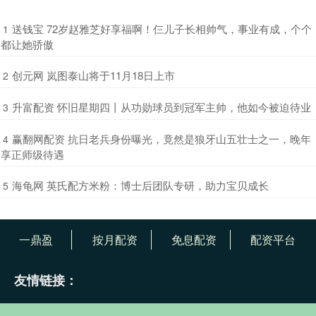
​送钱宝 72岁赵雅芝好享福啊！仨儿子长相帅气，事业有成，个个
1
都让她骄傲
​创元网 岚图泰山将于11月18日上市
2
​升富配资 怀旧星期四丨从功勋球员到冠军主帅，他如今被迫待业
3
​赢翻网配资 抗日老兵身份曝光，竟然是狼牙山五壮士之一，晚年
4
享正师级待遇
​海龟网 英氏配方米粉：博士后团队专研，助力宝贝成长
5
一鼎盈
按月配资
免息配资
配资平台
友情链接：