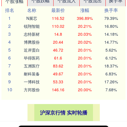
个股跌幅
个股流入
个股流出
换手率
个股涨幅
排名
名称
最新价
涨幅
换手率
1
N展芯
116.52
396.89%
79.39%
2
锐翔智能
110.02
20.21%
16.80%
3
志特新材
14.8
20.03%
14.18%
4
博腾股份
20.44
20.02%
14.77%
5
近岸蛋白
46.72
20.01%
5.62%
6
毕得医药
61.6
20.01%
6.12%
7
五洲医疗
83.62
20.01%
18.37%
8
耐科装备
49.67
20.01%
6.83%
9
一博科技
53.33
20.01%
17.26%
10
方邦股份
146.16
20.00%
7.68%
沪深京行情 实时轮播