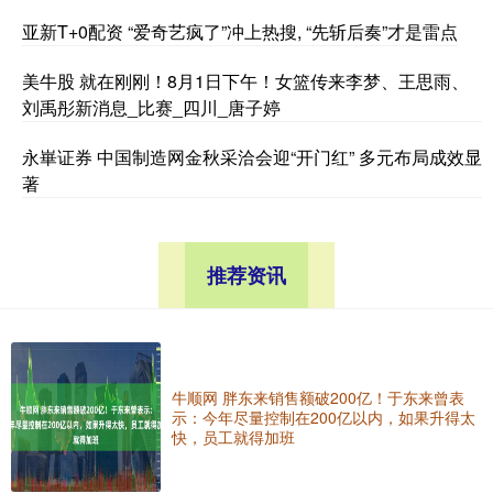
亚新T+0配资 “爱奇艺疯了”冲上热搜, “先斩后奏”才是雷点
美牛股 就在刚刚！8月1日下午！女篮传来李梦、王思雨、
刘禹彤新消息_比赛_四川_唐子婷
永崋证券 中国制造网金秋采洽会迎“开门红” 多元布局成效显
著
推荐资讯
牛顺网 胖东来销售额破200亿！于东来曾表
示：今年尽量控制在200亿以内，如果升得太
快，员工就得加班