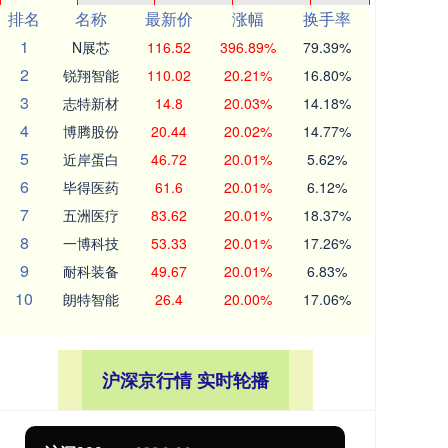
排名
名称
最新价
涨幅
换手率
1
N展芯
116.52
396.89%
79.39%
2
锐翔智能
110.02
20.21%
16.80%
3
志特新材
14.8
20.03%
14.18%
4
博腾股份
20.44
20.02%
14.77%
5
近岸蛋白
46.72
20.01%
5.62%
6
毕得医药
61.6
20.01%
6.12%
7
五洲医疗
83.62
20.01%
18.37%
8
一博科技
53.33
20.01%
17.26%
9
耐科装备
49.67
20.01%
6.83%
10
朗特智能
26.4
20.00%
17.06%
沪深京行情 实时轮播