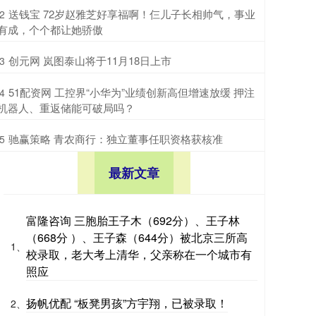
​送钱宝 72岁赵雅芝好享福啊！仨儿子长相帅气，事业
2
有成，个个都让她骄傲
​创元网 岚图泰山将于11月18日上市
3
​51配资网 工控界“小华为”业绩创新高但增速放缓 押注
4
机器人、重返储能可破局吗？
​驰赢策略 青农商行：独立董事任职资格获核准
5
最新文章
富隆咨询 三胞胎王子木（692分）、王子林
（668分 ）、王子森（644分）被北京三所高
1、
校录取，老大考上清华，父亲称在一个城市有
照应
扬帆优配 “板凳男孩”方宇翔，已被录取！
2、