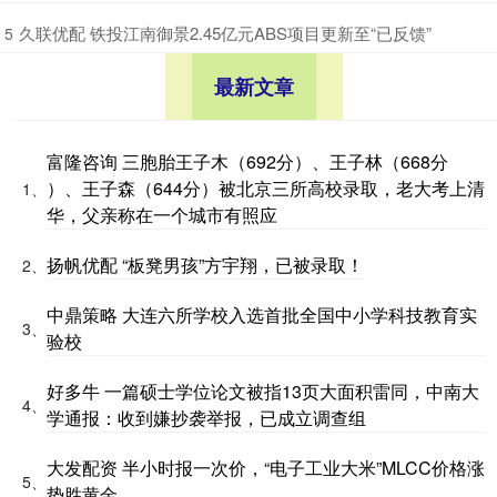
​久联优配 铁投江南御景2.45亿元ABS项目更新至“已反馈”
5
最新文章
富隆咨询 三胞胎王子木（692分）、王子林（668分
）、王子森（644分）被北京三所高校录取，老大考上清
1、
华，父亲称在一个城市有照应
扬帆优配 “板凳男孩”方宇翔，已被录取！
2、
中鼎策略 大连六所学校入选首批全国中小学科技教育实
3、
验校
好多牛 一篇硕士学位论文被指13页大面积雷同，中南大
4、
学通报：收到嫌抄袭举报，已成立调查组
大发配资 半小时报一次价，“电子工业大米”MLCC价格涨
5、
势胜黄金