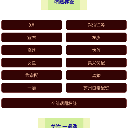
话题标签
8月
兴泊证券
宣布
26岁
高速
为何
女星
集采优配
靠谱配
离婚
一加
苏州恒泰配资
全部话题标签
关注 一鼎盈