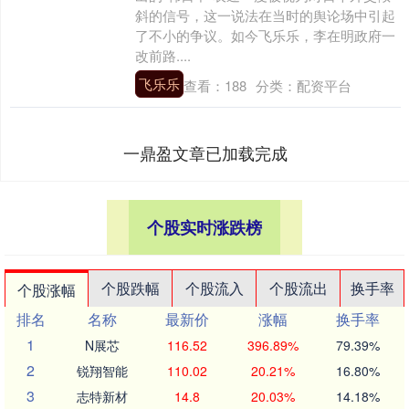
斜的信号，这一说法在当时的舆论场中引起
了不小的争议。如今飞乐乐，李在明政府一
改前路....
飞乐乐
查看：
188
分类：
配资平台
一鼎盈文章已加载完成
个股实时涨跌榜
个股跌幅
个股流入
个股流出
换手率
个股涨幅
排名
名称
最新价
涨幅
换手率
1
N展芯
116.52
396.89%
79.39%
2
锐翔智能
110.02
20.21%
16.80%
3
志特新材
14.8
20.03%
14.18%