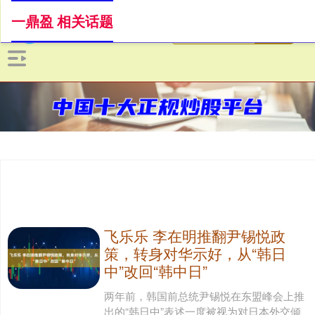
一鼎盈 相关话题
飞乐乐 李在明推翻尹锡悦政
策，转身对华示好，从“韩日
中”改回“韩中日”
两年前，韩国前总统尹锡悦在东盟峰会上推
出的“韩日中”表述一度被视为对日本外交倾