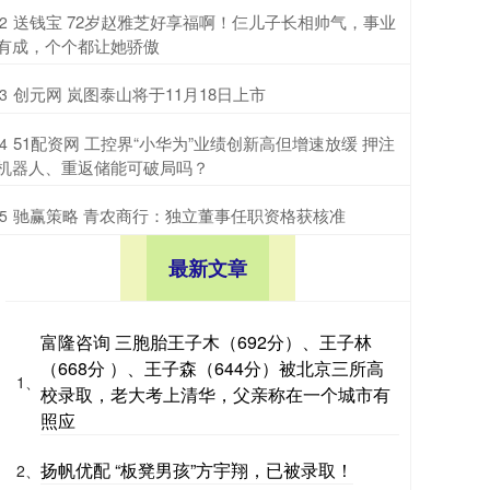
​送钱宝 72岁赵雅芝好享福啊！仨儿子长相帅气，事业
2
有成，个个都让她骄傲
​创元网 岚图泰山将于11月18日上市
3
​51配资网 工控界“小华为”业绩创新高但增速放缓 押注
4
机器人、重返储能可破局吗？
​驰赢策略 青农商行：独立董事任职资格获核准
5
最新文章
富隆咨询 三胞胎王子木（692分）、王子林
（668分 ）、王子森（644分）被北京三所高
1、
校录取，老大考上清华，父亲称在一个城市有
照应
扬帆优配 “板凳男孩”方宇翔，已被录取！
2、