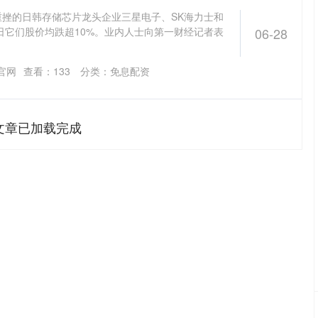
重挫的日韩存储芯片龙头企业三星电子、SK海力士和
日它们股价均跌超10%。业内人士向第一财经记者表
06-28
官网
查看：
133
分类：
免息配资
文章已加载完成