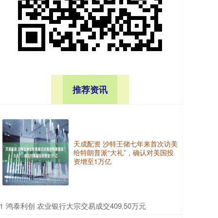
推荐资讯
天成配资 沙特王储七年来首次访美
给特朗普派“大礼”，确认对美国投
资增至1万亿
​鸿泰利创 农业银行大宗交易成交409.50万元
1