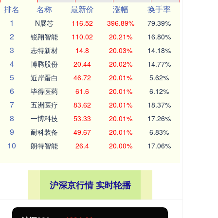
排名
名称
最新价
涨幅
换手率
1
N展芯
116.52
396.89%
79.39%
2
锐翔智能
110.02
20.21%
16.80%
3
志特新材
14.8
20.03%
14.18%
4
博腾股份
20.44
20.02%
14.77%
5
近岸蛋白
46.72
20.01%
5.62%
6
毕得医药
61.6
20.01%
6.12%
7
五洲医疗
83.62
20.01%
18.37%
8
一博科技
53.33
20.01%
17.26%
9
耐科装备
49.67
20.01%
6.83%
10
朗特智能
26.4
20.00%
17.06%
沪深京行情 实时轮播