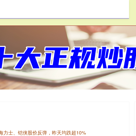
一鼎盈
按月配资
免息配资
K海力士、铠侠股价反弹，昨天均跌超10%