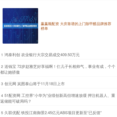
赢赢顺配资 大庆靠谱的上门除甲醛品牌推荐
榜单
​鸿泰利创 农业银行大宗交易成交409.50万元
1
​送钱宝 72岁赵雅芝好享福啊！仨儿子长相帅气，事业有成，个个
2
都让她骄傲
​创元网 岚图泰山将于11月18日上市
3
​51配资网 工控界“小华为”业绩创新高但增速放缓 押注机器人、重
4
返储能可破局吗？
​久联优配 铁投江南御景2.45亿元ABS项目更新至“已反馈”
5