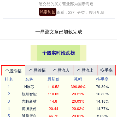
笔交易的买方营业部为国泰海通....
鸿泰利创
查看：
237
分类：
按月配资
一鼎盈文章已加载完成
个股实时涨跌榜
个股跌幅
个股流入
个股流出
换手率
个股涨幅
排名
名称
最新价
涨幅
换手率
1
N展芯
116.52
396.89%
79.39%
2
锐翔智能
110.02
20.21%
16.80%
3
志特新材
14.8
20.03%
14.18%
4
博腾股份
20.44
20.02%
14.77%
5
近岸蛋白
46.72
20.01%
5.62%