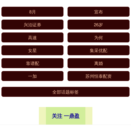
8月
宣布
兴泊证券
26岁
高速
为何
女星
集采优配
靠谱配
离婚
一加
苏州恒泰配资
全部话题标签
关注 一鼎盈