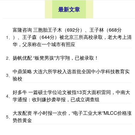
最新文章
富隆咨询 三胞胎王子木（692分）、王子林（668分
）、王子森（644分）被北京三所高校录取，老大考上清
1、
华，父亲称在一个城市有照应
扬帆优配 “板凳男孩”方宇翔，已被录取！
2、
中鼎策略 大连六所学校入选首批全国中小学科技教育实
3、
验校
好多牛 一篇硕士学位论文被指13页大面积雷同，中南大
4、
学通报：收到嫌抄袭举报，已成立调查组
大发配资 半小时报一次价，“电子工业大米”MLCC价格涨
5、
势胜黄金