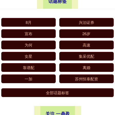
话题标签
8月
兴泊证券
宣布
26岁
为何
高速
女星
集采优配
靠谱配
离婚
一加
苏州恒泰配资
全部话题标签
关注 一鼎盈