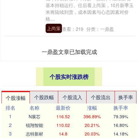
基本持稳运行。往后看上尚策，10月新季玉
米将陆续到货，成本因素与心态因素对价
格....
上尚策
查看：
219
分类：
一鼎盈
一鼎盈文章已加载完成
个股实时涨跌榜
个股跌幅
个股流入
个股流出
换手率
个股涨幅
排名
名称
最新价
涨幅
换手率
1
N展芯
116.52
396.89%
79.39%
2
锐翔智能
110.02
20.21%
16.80%
3
志特新材
14.8
20.03%
14.18%