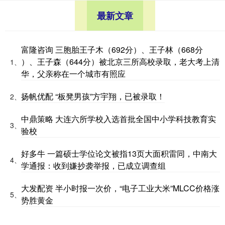
最新文章
富隆咨询 三胞胎王子木（692分）、王子林（668分
）、王子森（644分）被北京三所高校录取，老大考上清
1、
华，父亲称在一个城市有照应
扬帆优配 “板凳男孩”方宇翔，已被录取！
2、
中鼎策略 大连六所学校入选首批全国中小学科技教育实
3、
验校
好多牛 一篇硕士学位论文被指13页大面积雷同，中南大
4、
学通报：收到嫌抄袭举报，已成立调查组
大发配资 半小时报一次价，“电子工业大米”MLCC价格涨
5、
势胜黄金