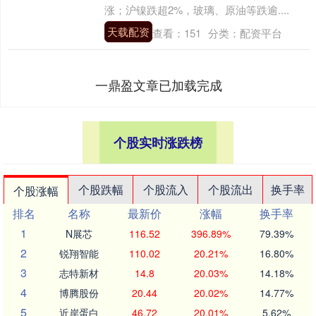
涨；沪镍跌超2%，玻璃、原油等跌逾....
天载配资
查看：
151
分类：
配资平台
一鼎盈文章已加载完成
个股实时涨跌榜
个股跌幅
个股流入
个股流出
换手率
个股涨幅
排名
名称
最新价
涨幅
换手率
1
N展芯
116.52
396.89%
79.39%
2
锐翔智能
110.02
20.21%
16.80%
3
志特新材
14.8
20.03%
14.18%
4
博腾股份
20.44
20.02%
14.77%
5
近岸蛋白
46.72
20.01%
5.62%