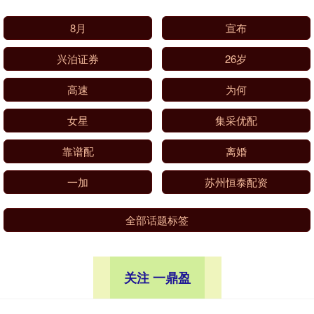
8月
宣布
兴泊证券
26岁
高速
为何
女星
集采优配
靠谱配
离婚
一加
苏州恒泰配资
全部话题标签
关注 一鼎盈