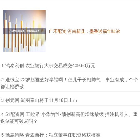
广禾配资 河南新县：墨香送福年味浓
​鸿泰利创 农业银行大宗交易成交409.50万元
1
​送钱宝 72岁赵雅芝好享福啊！仨儿子长相帅气，事业有成，个个
2
都让她骄傲
​创元网 岚图泰山将于11月18日上市
3
​51配资网 工控界“小华为”业绩创新高但增速放缓 押注机器人、重
4
返储能可破局吗？
​驰赢策略 青农商行：独立董事任职资格获核准
5