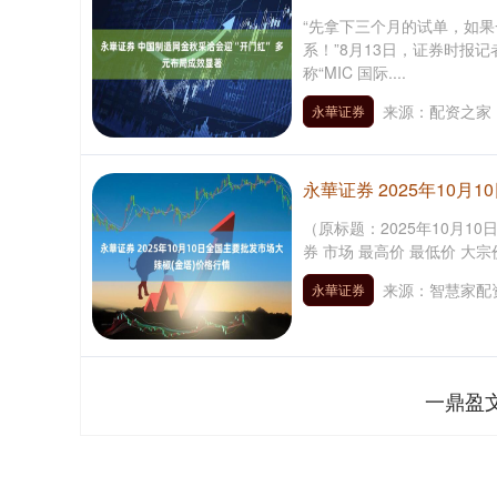
“先拿下三个月的试单，如
系！”8月13日，证券时报记
称“MIC 国际....
来源：配资之家
永華证券
永華证券 2025年10月
（原标题：2025年10月1
券 市场 最高价 最低价 大宗价
来源：智慧家配
永華证券
一鼎盈