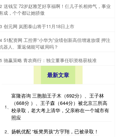
​送钱宝 72岁赵雅芝好享福啊！仨儿子长相帅气，事业
2
有成，个个都让她骄傲
​创元网 岚图泰山将于11月18日上市
3
​51配资网 工控界“小华为”业绩创新高但增速放缓 押注
4
机器人、重返储能可破局吗？
​驰赢策略 青农商行：独立董事任职资格获核准
5
最新文章
富隆咨询 三胞胎王子木（692分）、王子林
（668分 ）、王子森（644分）被北京三所高
1、
校录取，老大考上清华，父亲称在一个城市有
照应
扬帆优配 “板凳男孩”方宇翔，已被录取！
2、