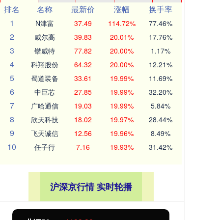
排名
名称
最新价
涨幅
换手率
1
N津富
37.49
114.72%
77.46%
2
威尔高
39.83
20.01%
17.76%
3
锴威特
77.82
20.00%
1.17%
4
科翔股份
64.32
20.00%
12.21%
5
蜀道装备
33.61
19.99%
11.69%
6
中巨芯
27.85
19.99%
32.20%
7
广哈通信
19.03
19.99%
5.84%
8
欣天科技
18.02
19.97%
28.44%
9
飞天诚信
12.56
19.96%
8.49%
10
任子行
7.16
19.93%
31.42%
沪深京行情 实时轮播