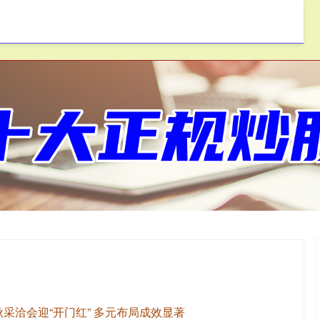
一鼎盈
按月配资
免息配资
采洽会迎“开门红” 多元布局成效显著