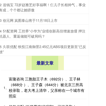
​送钱宝 72岁赵雅芝好享福啊！仨儿子长相帅气，事业
2
有成，个个都让她骄傲
​创元网 岚图泰山将于11月18日上市
3
​51配资网 工控界“小华为”业绩创新高但增速放缓 押注
4
机器人、重返储能可破局吗？
​久联优配 铁投江南御景2.45亿元ABS项目更新至“已反
5
馈”
最新文章
富隆咨询 三胞胎王子木（692分）、王子林
（668分 ）、王子森（644分）被北京三所高
1、
校录取，老大考上清华，父亲称在一个城市有
照应