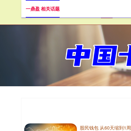
一鼎盈 相关话题
首页
股民钱包 从60天缩到1