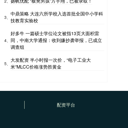
扬帆优配 “板凳男孩”方宇翔，已被录取！
2、
中鼎策略 大连六所学校入选首批全国中小学科
3、
技教育实验校
好多牛 一篇硕士学位论文被指13页大面积雷
同，中南大学通报：收到嫌抄袭举报，已成立
4、
调查组
大发配资 半小时报一次价，“电子工业大
5、
米”MLCC价格涨势胜黄金
配资平台