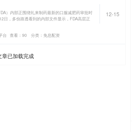
FDA）内部正围绕礼来制药最新的口服减肥药审批时
12-15
12日，多份路透看到的内部文件显示，FDA高层正
平台
查看：
90
分类：
免息配资
文章已加载完成