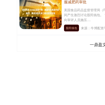
服减肥药审批
美国食品药品监督管理局（
间产生激烈讨论股民钱包。 
向审评人员施压....
来源：牛博配资
股民钱包
一鼎盈