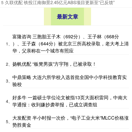
​久联优配 铁投江南御景2.45亿元ABS项目更新至“已反馈”
5
最新文章
富隆咨询 三胞胎王子木（692分）、王子林（668分
）、王子森（644分）被北京三所高校录取，老大考上清
1、
华，父亲称在一个城市有照应
扬帆优配 “板凳男孩”方宇翔，已被录取！
2、
中鼎策略 大连六所学校入选首批全国中小学科技教育实
3、
验校
好多牛 一篇硕士学位论文被指13页大面积雷同，中南大
4、
学通报：收到嫌抄袭举报，已成立调查组
大发配资 半小时报一次价，“电子工业大米”MLCC价格涨
5、
势胜黄金