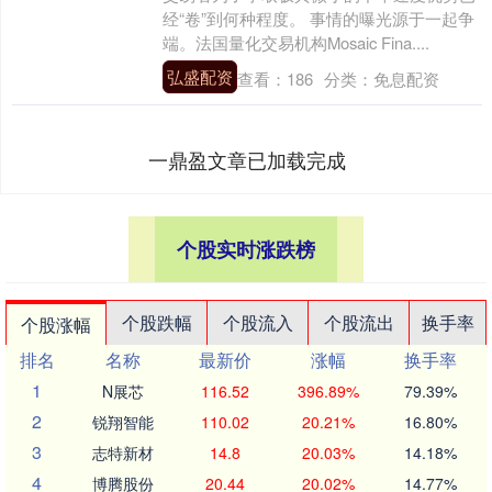
经“卷”到何种程度。 事情的曝光源于一起争
端。法国量化交易机构Mosaic Fina....
弘盛配资
查看：
186
分类：
免息配资
一鼎盈文章已加载完成
个股实时涨跌榜
个股跌幅
个股流入
个股流出
换手率
个股涨幅
排名
名称
最新价
涨幅
换手率
1
N展芯
116.52
396.89%
79.39%
2
锐翔智能
110.02
20.21%
16.80%
3
志特新材
14.8
20.03%
14.18%
4
博腾股份
20.44
20.02%
14.77%