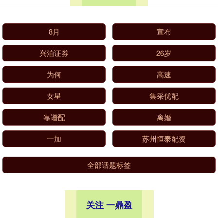
8月
宣布
兴泊证券
26岁
为何
高速
女星
集采优配
靠谱配
离婚
一加
苏州恒泰配资
全部话题标签
关注 一鼎盈